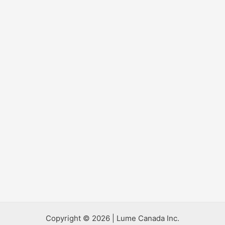
Copyright © 2026 | Lume Canada Inc.