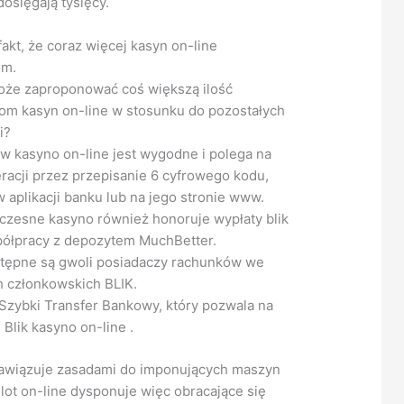
osięgają tysięcy.
fakt, że coraz więcej kasyn on-line
om.
oże zaproponować coś większą ilość
om kasyn on-line w stosunku do pozostałych
i?
k w kasyno on-line jest wygodne i polega na
racji przez przepisanie 6 cyfrowego kodu,
w aplikacji banku lub na jego stronie www.
czesne kasyno również honoruje wypłaty blik
ółpracy z depozytem MuchBetter.
tępne są gwoli posiadaczy rachunków we
h członkowskich BLIK.
 Szybki Transfer Bankowy, który pozwala na
Blik kasyno on-line .
awiązuje zasadami do imponujących maszyn
ot on-line dysponuje więc obracające się