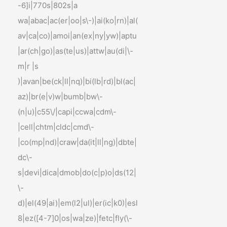
-6]i|770s|802s|a
wa|abac|ac(er|oo|s\-)|ai(ko|rn)|al(
av|ca|co)|amoi|an(ex|ny|yw)|aptu
|ar(ch|go)|as(te|us)|attw|au(di|\-
m|r |s
)|avan|be(ck|ll|nq)|bi(lb|rd)|bl(ac|
az)|br(e|v)w|bumb|bw\-
(n|u)|c55\/|capi|ccwa|cdm\-
|cell|chtm|cldc|cmd\-
|co(mp|nd)|craw|da(it|ll|ng)|dbte|
dc\-
s|devi|dica|dmob|do(c|p)o|ds(12|
\-
d)|el(49|ai)|em(l2|ul)|er(ic|k0)|esl
8|ez([4-7]0|os|wa|ze)|fetc|fly(\-