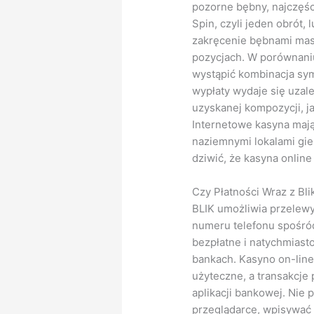
pozorne bębny, najczęśc
Spin, czyli jeden obrót,
zakręcenie bębnami masz
pozycjach. W porównani
wystąpić kombinacja sym
wypłaty wydaje się uza
uzyskanej kompozycji, j
Internetowe kasyna maj
naziemnymi lokalami gie
dziwić, że kasyna online
Czy Płatności Wraz z Bl
BLIK umożliwia przelew
numeru telefonu spośr
bezpłatne i natychmiast
bankach. Kasyno on-line
użyteczne, a transakcje
aplikacji bankowej. Nie
przeglądarce, wpisywać 