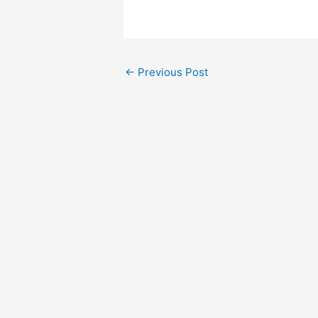
←
Previous Post