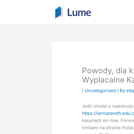
Skip
to
content
Powody, dla k
Wyplacalne Ka
/
Uncategorized
/ By
ste
Jeśli chodzi o należnoś
https://iernazareth.edu.
kasynach on-line. Pono
limitami na stronie Pols