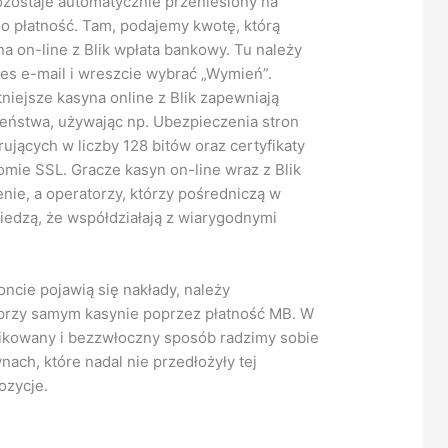
ozostaje automatycznie przeniesiony na
go płatność. Tam, podajemy kwotę, którą
a on-line z Blik wpłata bankowy. Tu należy
es e-mail i wreszcie wybrać „Wymień”.
niejsze kasyna online z Blik zapewniają
eństwa, używając np. Ubezpieczenia stron
rujących w liczby 128 bitów oraz certyfikaty
mie SSL. Gracze kasyn on-line wraz z Blik
nie, a operatorzy, którzy pośredniczą w
wiedzą, że współdziałają z wiarygodnymi
ncie pojawią się nakłady, należy
przy samym kasynie poprzez płatność MB. W
ikowany i bezzwłoczny sposób radzimy sobie
nach, które nadal nie przedłożyły tej
ozycje.