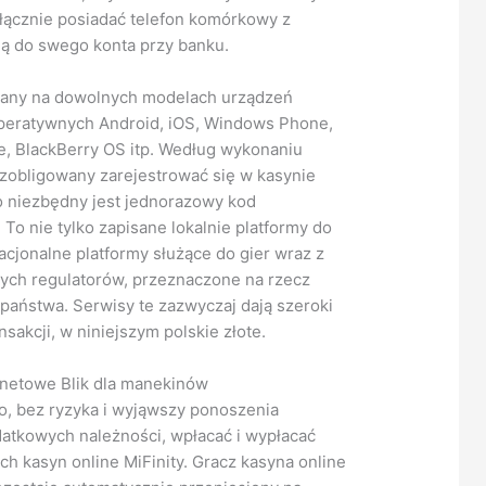
yłącznie posiadać telefon komórkowy z
ną do swego konta przy banku.
wany na dowolnych modelach urządzeń
peratywnych Android, iOS, Windows Phone,
, BlackBerry OS itp. Według wykonaniu
 zobligowany zarejestrować się w kasynie
o niezbędny jest jednorazowy kod
 To nie tylko zapisane lokalnie platformy do
nacjonalne platformy służące do gier wraz z
nych regulatorów, przeznaczone na rzecz
państwa. Serwisy te zazwyczaj dają szeroki
nsakcji, w niniejszym polskie złote.
rnetowe Blik dla manekinów
, bez ryzyka i wyjąwszy ponoszenia
atkowych należności, wpłacać i wypłacać
ch kasyn online MiFinity. Gracz kasyna online