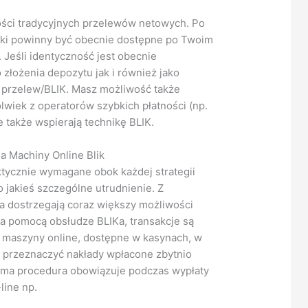
ości tradycyjnych przelewów netowych. Po
dki powinny być obecnie dostępne po Twoim
 Jeśli identyczność jest obecnie
 złożenia depozytu jak i również jako
i przelew/BLIK. Masz możliwość także
lwiek z operatorów szybkich płatności (np.
 także wspierają technikę BLIK.
a Machiny Online Blik
aktycznie wymagane obok każdej strategii
to jakieś szczególne utrudnienie. Z
a dostrzegają coraz większy możliwości
Za pomocą obsłudze BLIKa, transakcje są
o maszyny online, dostępne w kasynach, w
o przeznaczyć nakłady wpłacone zbytnio
ama procedura obowiązuje podczas wypłaty
line np.