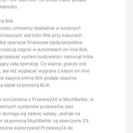
łatności.
a Blik
rocesu omówimy dokładnie w kolejnych
ażniejszych wartości Blik przy kasynach
stkie operacje finansowe będą bezpłatne.
rzebują zagrać w automatach on-line Blik,
przepisać system kodowania i nacisnąć kilka
ający całą operację. Co ważne, gracze coś
, ale też wypłacać wygrane z kasyn on-line
lkie kasyna online Blik podaje obecnie
 wpłat za pomocą BLIK.
e korzystanie z Przelewy24 w MuchBetter, w
iennych systemów przelewów, jest
e domaga się żadnej wpłaty. Jednak na
oin za pomocą MuchBetter są obarczone 2%
 można wykorzystać Przelewy24 do