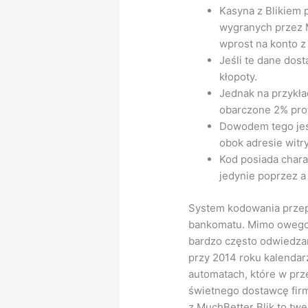
Kasyna z Blikiem 
wygranych przez 
wprost na konto z 
Jeśli te dane dos
kłopoty.
Jednak na przykła
obarczone 2% pro
Dowodem tego jest
obok adresie wit
Kod posiada chara
jedynie poprzez a
System kodowania przepi
bankomatu. Mimo owego, ż
bardzo często odwiedzan
przy 2014 roku kalendar
automatach, które w prze
świetnego dostawcę fir
z MuchBetter Blik to tw