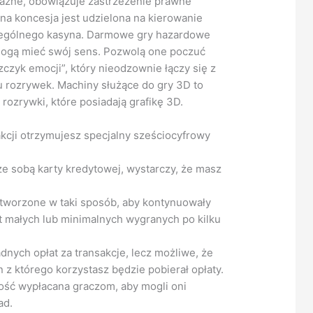
ważne, obowiązuje zastrzeżenie prawne
dna koncesja jest udzielona na kierowanie
czególnego kasyna. Darmowe gry hazardowe
 mogą mieć swój sens. Pozwolą one poczuć
czyk emocji”, który nieodzownie łączy się z
u rozrywek. Machiny służące do gry 3D to
 rozrywki, które posiadają grafikę 3D.
akcji otrzymujesz specjalny sześciocyfrowy
ze sobą karty kredytowej, wystarczy, że masz
tworzone w taki sposób, aby kontynuowały
 małych lub minimalnych wygranych po kilku
adnych opłat za transakcje, lecz możliwe, że
ion z którego korzystasz będzie pobierał opłaty.
ość wypłacana graczom, aby mogli oni
ad.