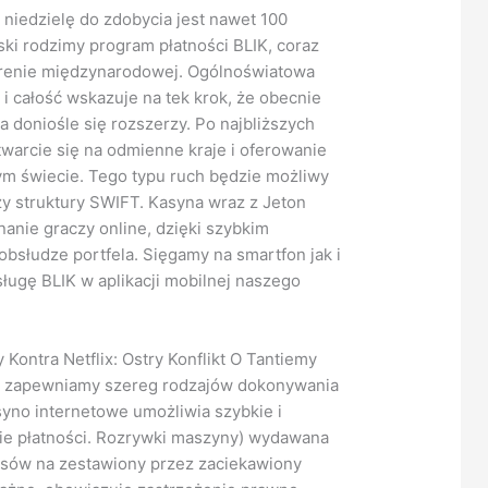
 niedzielę do zdobycia jest nawet 100
ski rodzimy program płatności BLIK, coraz
 arenie międzynarodowej. Ogólnoświatowa
i całość wskazuje na tek krok, że obecnie
 doniośle się rozszerzy. Po najbliższych
twarcie się na odmienne kraje i oferowanie
łym świecie. Tego typu ruch będzie możliwy
zy struktury SWIFT. Kasyna wraz z Jeton
nie graczy online, dzięki szybkim
obsłudze portfela. Sięgamy na smartfon jak i
ugę BLIK w aplikacji mobilnej naszego
Kontra Netflix: Ostry Konflikt O Tantiemy
— zapewniamy szereg rodzajów dokonywania
syno internetowe umożliwia szybkie i
e płatności. Rozrywki maszyny) wydawana
ansów na zestawiony przez zaciekawiony