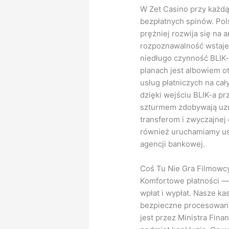
W Zet Casino przy każdą
bezpłatnych spinów. Pol
prężniej rozwija się na
rozpoznawalność wstaje 
niedługo czynność BLIK-a
planach jest albowiem o
usług płatniczych na ca
dzięki wejściu BLIK-a pr
szturmem zdobywają uzna
transferom i zwyczajnej 
również uruchamiamy usł
agencji bankowej.
Coś Tu Nie Gra Filmowcy 
Komfortowe płatności 
wpłat i wypłat. Nasze ka
bezpieczne procesowani
jest przez Ministra Fin