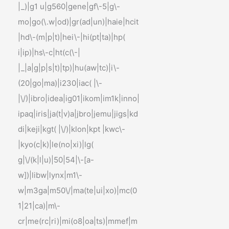
|_)|g1 u|g560|gene|gf\-5|g\-
mo|go(\.w|od)|gr(ad|un)|haie|hcit
|hd\-(m|p|t)|hei\-|hi(pt|ta)|hp(
i|ip)|hs\-c|ht(c(\-|
|_|a|g|p|s|t)|tp)|hu(aw|tc)|i\-
(20|go|ma)|i230|iac( |\-
|\/)|ibro|idea|ig01|ikom|im1k|inno|
ipaq|iris|ja(t|v)a|jbro|jemu|jigs|kd
di|keji|kgt( |\/)|klon|kpt |kwc\-
|kyo(c|k)|le(no|xi)|lg(
g|\/(k|l|u)|50|54|\-[a-
w])|libw|lynx|m1\-
w|m3ga|m50\/|ma(te|ui|xo)|mc(0
1|21|ca)|m\-
cr|me(rc|ri)|mi(o8|oa|ts)|mmef|m