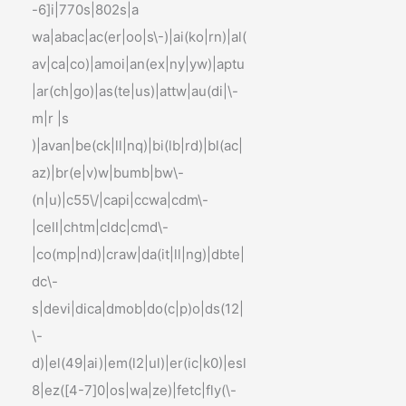
-6]i|770s|802s|a
wa|abac|ac(er|oo|s\-)|ai(ko|rn)|al(
av|ca|co)|amoi|an(ex|ny|yw)|aptu
|ar(ch|go)|as(te|us)|attw|au(di|\-
m|r |s
)|avan|be(ck|ll|nq)|bi(lb|rd)|bl(ac|
az)|br(e|v)w|bumb|bw\-
(n|u)|c55\/|capi|ccwa|cdm\-
|cell|chtm|cldc|cmd\-
|co(mp|nd)|craw|da(it|ll|ng)|dbte|
dc\-
s|devi|dica|dmob|do(c|p)o|ds(12|
\-
d)|el(49|ai)|em(l2|ul)|er(ic|k0)|esl
8|ez([4-7]0|os|wa|ze)|fetc|fly(\-