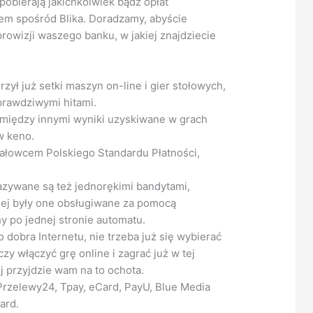
 pobierają jakichkolwiek bądź opłat
em spośród Blika. Doradzamy, abyście
 prowizji waszego banku, w jakiej znajdziecie
zył już setki maszyn on-line i gier stołowych,
 prawdziwymi hitami.
między innymi wyniki uzyskiwane w grach
w keno.
iałowcem Polskiego Standardu Płatności,
zywane są też jednorękimi bandytami,
ej były one obsługiwane za pomocą
y po jednej stronie automatu.
o dobra Internetu, nie trzeba już się wybierać
zy włączyć grę online i zagrać już w tej
j przyjdzie wam na to ochota.
 Przelewy24, Tpay, eCard, PayU, Blue Media
ard.