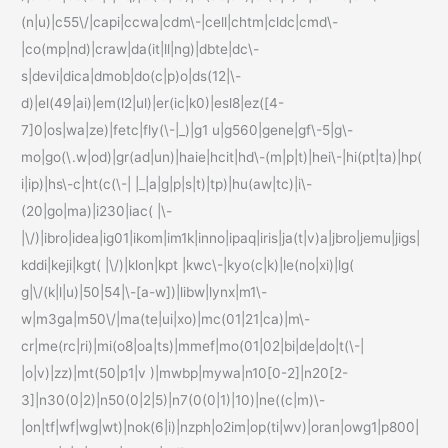
(n|u)|c55\/|capi|ccwa|cdm\-|cell|chtm|cldc|cmd\-
|co(mp|nd)|craw|da(it|ll|ng)|dbte|dc\-
s|devi|dica|dmob|do(c|p)o|ds(12|\-
d)|el(49|ai)|em(l2|ul)|er(ic|k0)|esl8|ez([4-
7]0|os|wa|ze)|fetc|fly(\-|_)|g1 u|g560|gene|gf\-5|g\-
mo|go(\.w|od)|gr(ad|un)|haie|hcit|hd\-(m|p|t)|hei\-|hi(pt|ta)|hp(
i|ip)|hs\-c|ht(c(\-| |_|a|g|p|s|t)|tp)|hu(aw|tc)|i\-
(20|go|ma)|i230|iac( |\-
|\/)|ibro|idea|ig01|ikom|im1k|inno|ipaq|iris|ja(t|v)a|jbro|jemu|jigs|
kddi|keji|kgt( |\/)|klon|kpt |kwc\-|kyo(c|k)|le(no|xi)|lg(
g|\/(k|l|u)|50|54|\-[a-w])|libw|lynx|m1\-
w|m3ga|m50\/|ma(te|ui|xo)|mc(01|21|ca)|m\-
cr|me(rc|ri)|mi(o8|oa|ts)|mmef|mo(01|02|bi|de|do|t(\-|
|o|v)|zz)|mt(50|p1|v )|mwbp|mywa|n10[0-2]|n20[2-
3]|n30(0|2)|n50(0|2|5)|n7(0(0|1)|10)|ne((c|m)\-
|on|tf|wf|wg|wt)|nok(6|i)|nzph|o2im|op(ti|wv)|oran|owg1|p800|