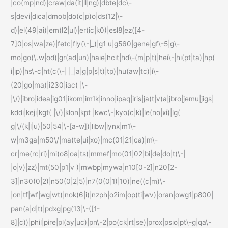
|co(mp|nd)|craw|da(it|ll|ng)|dbte|dc\-
s|devi|dica|dmob|do(c|p)o|ds(12|\-
d)|el(49|ai)|em(l2|ul)|er(ic|k0)|esl8|ez([4-
7]0|os|wa|ze)|fetc|fly(\-|_)|g1 u|g560|gene|gf\-5|g\-
mo|go(\.w|od)|gr(ad|un)|haie|hcit|hd\-(m|p|t)|hei\-|hi(pt|ta)|hp(
i|ip)|hs\-c|ht(c(\-| |_|a|g|p|s|t)|tp)|hu(aw|tc)|i\-
(20|go|ma)|i230|iac( |\-
|\/)|ibro|idea|ig01|ikom|im1k|inno|ipaq|iris|ja(t|v)a|jbro|jemu|jigs|
kddi|keji|kgt( |\/)|klon|kpt |kwc\-|kyo(c|k)|le(no|xi)|lg(
g|\/(k|l|u)|50|54|\-[a-w])|libw|lynx|m1\-
w|m3ga|m50\/|ma(te|ui|xo)|mc(01|21|ca)|m\-
cr|me(rc|ri)|mi(o8|oa|ts)|mmef|mo(01|02|bi|de|do|t(\-|
|o|v)|zz)|mt(50|p1|v )|mwbp|mywa|n10[0-2]|n20[2-
3]|n30(0|2)|n50(0|2|5)|n7(0(0|1)|10)|ne((c|m)\-
|on|tf|wf|wg|wt)|nok(6|i)|nzph|o2im|op(ti|wv)|oran|owg1|p800|
pan(a|d|t)|pdxg|pg(13|\-([1-
8]|c))|phil|pire|pl(ay|uc)|pn\-2|po(ck|rt|se)|prox|psio|pt\-g|qa\-