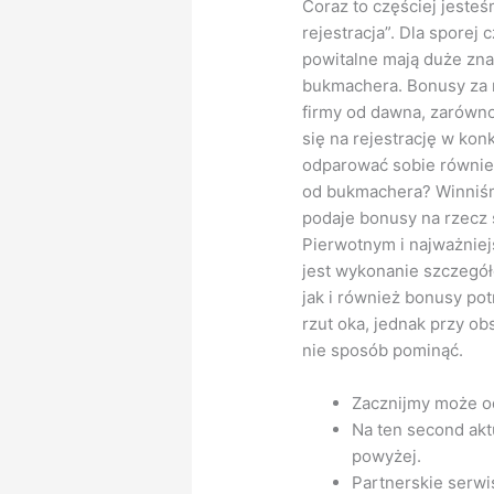
Coraz to częściej jeste
rejestracja”. Dla spore
powitalne mają duże zn
bukmachera. Bonusy za r
firmy od dawna, zarówno
się na rejestrację w kon
odparować sobie równie
od bukmachera? Winniś
podaje bonusy na rzecz 
Pierwotnym i najważni
jest wykonanie szczegół
jak i również bonusy po
rzut oka, jednak przy ob
nie sposób pominąć.
Zacznijmy może od
Na ten second akt
powyżej.
Partnerskie serwi