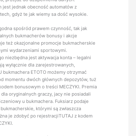
jest jednak obecność automatów z
tech, gdyż te jak wiemy sa dość wysokie.
godna spośród prawem czynność, tak jak
galnych bukmacherów bonusy i akcje
uje też okazjonalne promocje bukmacherskie
ymi wydarzeniami sportowymi.
o niezbędna jest aktywacja konta – legalni
ą wyłącznie dla zarejestrowanych,
. U bukmachera ETOTO możemy otrzymać
od momentu dwóch głównych depozytów, tuż
z kodem bonusowym o treści MECZYKI. Premia
dla oryginalnych graczy, jacy nie posiadali
iczeniowy u bukmachera. Fuksiarz podaje
ukmacherskie, którymi są zwłaszcza
żna je zdobyć po rejestracjiTUTAJ z kodem
CZYKI.