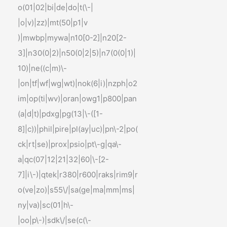
o(01|02|bi|de|do|t(\-|
|o|v)|zz)|mt(50|p1|v
)|mwbp|mywa|n10[0-2]|n20[2-
3]|n30(0|2)|n50(0|2|5)|n7(0(0|1)|
10)|ne((c|m)\-
|on|tf|wf|wg|wt)|nok(6|i)|nzph|o2
im|op(ti|wv)|oran|owg1|p800|pan
(a|d|t)|pdxg|pg(13|\-([1-
8]|c))|phil|pire|pl(ay|uc)|pn\-2|po(
ck|rt|se)|prox|psio|pt\-g|qa\-
a|qc(07|12|21|32|60|\-[2-
7]|i\-)|qtek|r380|r600|raks|rim9|r
o(ve|zo)|s55\/|sa(ge|ma|mm|ms|
ny|va)|sc(01|h\-
|oo|p\-)|sdk\/|se(c(\-