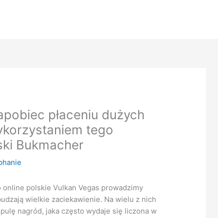
apobiec płaceniu dużych
ykorzystaniem tego
ski Bukmacher
phanie
 online polskie Vulkan Vegas prowadzimy
budzają wielkie zaciekawienie. Na wielu z nich
ulę nagród, jaka często wydaje się liczona w