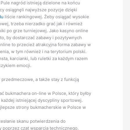
. Pule nagród istnieją dzielone na końcu
acy osiągnęli najwyższe pozycje dzięki
du
liście rankingowej. Żeby osiągać wysokie
owej, trzeba nierzadko grać jak i również
ki po grze turniejowej. Jako kasyno online
to, by dostarczać zabawy i pozytywnych
nline to przecież atrakcyjna forma zabawy w
nia, w tym również i na terytorium polski.
nsta, karcianki, lub ruletki za każdym razem
czykiem emocji.
 przedmeczowe, a także stay z funkcją
ać bukmachera on-line w Polsce, który byłby
każdej istniejącej dyscypliny sportowej.
jlepsze strony bukmacherskie w Polsce w
zesłanie skanu potwierdzenia do
 poprzez czat wsparcia technicznego.