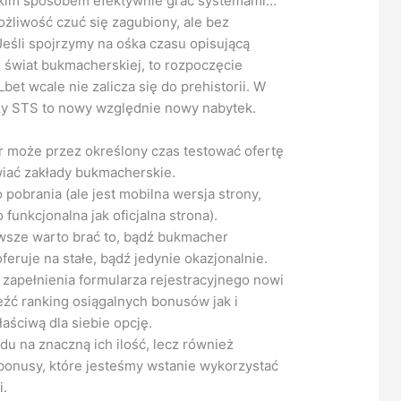
akim sposobem efektywnie grać systemami…
ożliwość czuć się zagubiony, ale bez
śli spojrzymy na ośka czasu opisującą
j świat bukmacherskiej, to rozpoczęcie
bet wcale nie zalicza się do prehistorii. W
zy STS to nowy względnie nowy nabytek.
r może przez określony czas testować ofertę
iać zakłady bukmacherskie.
o pobrania (ale jest mobilna wersja strony,
 funkcjonalna jak oficjalna strona).
wsze warto brać to, bądź bukmacher
feruje na stałe, bądź jedynie okazjonalnie.
zapełnienia formularza rejestracyjnego nowi
źć ranking osiągalnych bonusów jak i
aściwą dla siebie opcję.
du na znaczną ich ilość, lecz również
 bonusy, które jesteśmy wstanie wykorzystać
i.