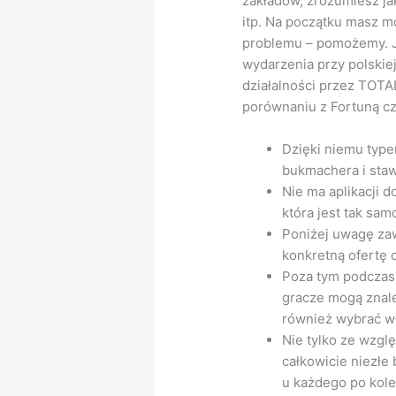
zakładów, zrozumiesz j
itp. Na początku masz m
problemu – pomożemy. Je
wydarzenia przy polskie
działalności przez TOTAL
porównaniu z Fortuną c
Dzięki niemu type
bukmachera i staw
Nie ma aplikacji d
która jest tak samo
Poniżej uwagę za
konkretną ofertę o
Poza tym podczas 
gracze mogą znale
również wybrać wł
Nie tylko ze wzglę
całkowicie niezłe
u każdego po kole