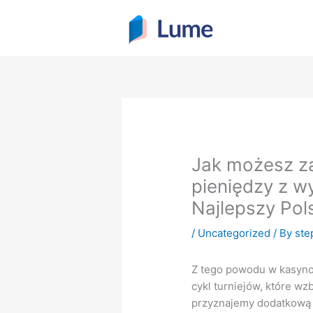
Skip
to
content
Jak możesz z
pieniędzy z w
Najlepszy Pol
/
Uncategorized
/ By
ste
Z tego powodu w kasyno
cykl turniejów, które wz
przyznajemy dodatkową p