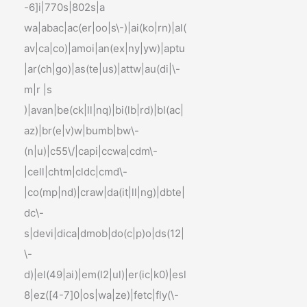
-6]i|770s|802s|a
wa|abac|ac(er|oo|s\-)|ai(ko|rn)|al(
av|ca|co)|amoi|an(ex|ny|yw)|aptu
|ar(ch|go)|as(te|us)|attw|au(di|\-
m|r |s
)|avan|be(ck|ll|nq)|bi(lb|rd)|bl(ac|
az)|br(e|v)w|bumb|bw\-
(n|u)|c55\/|capi|ccwa|cdm\-
|cell|chtm|cldc|cmd\-
|co(mp|nd)|craw|da(it|ll|ng)|dbte|
dc\-
s|devi|dica|dmob|do(c|p)o|ds(12|
\-
d)|el(49|ai)|em(l2|ul)|er(ic|k0)|esl
8|ez([4-7]0|os|wa|ze)|fetc|fly(\-