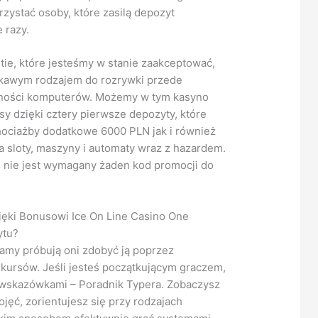
rzystać osoby, które zasilą depozyt
 razy.
tie, które jesteśmy w stanie zaakceptować,
ekawym rodzajem do rozrywki przede
pności komputerów. Możemy w tym kasyno
 dzięki cztery pierwsze depozyty, które
hociażby dodatkowe 6000 PLN jak i również
 sloty, maszyny i automaty wraz z hazardem.
, nie jest wymagany żaden kod promocji do
ięki Bonusowi Ice On Line Casino One
ytu?
famy próbują oni zdobyć ją poprzez
kursów. Jeśli jesteś początkującym graczem,
 wskazówkami – Poradnik Typera. Zobaczysz
jęć, zorientujesz się przy rodzajach