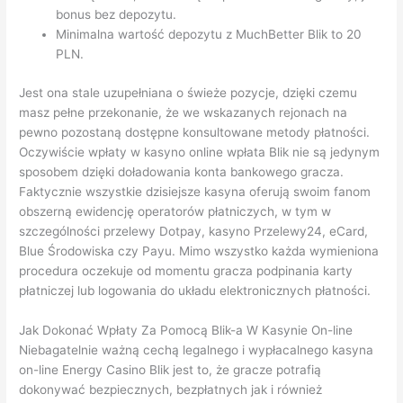
bonus bez depozytu.
Minimalna wartość depozytu z MuchBetter Blik to 20
PLN.
Jest ona stale uzupełniana o świeże pozycje, dzięki czemu
masz pełne przekonanie, że we wskazanych rejonach na
pewno pozostaną dostępne konsultowane metody płatności.
Oczywiście wpłaty w kasyno online wpłata Blik nie są jedynym
sposobem dzięki doładowania konta bankowego gracza.
Faktycznie wszystkie dzisiejsze kasyna oferują swoim fanom
obszerną ewidencję operatorów płatniczych, w tym w
szczególności przelewy Dotpay, kasyno Przelewy24, eCard,
Blue Środowiska czy Payu. Mimo wszystko każda wymieniona
procedura oczekuje od momentu gracza podpinania karty
płatniczej lub logowania do układu elektronicznych płatności.
Jak Dokonać Wpłaty Za Pomocą Blik-a W Kasynie On-line
Niebagatelnie ważną cechą legalnego i wypłacalnego kasyna
on-line Energy Casino Blik jest to, że gracze potrafią
dokonywać bezpiecznych, bezpłatnych jak i również