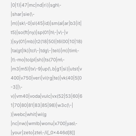
|0|1)|47|mc|nd|ri)|sgh\-
|shar|sie(\-
|m)|sk\-0|sl(45|id)|sm(al|ar|b3|it|
t5)|so(ft|ny)|sp(01|h\-|v\-|v
)|sy(01|mb)|t2(18|50)|t6(00|10|18)
|ta(gt|lk)|tcl\-|tdg\-|tel(i|m)|tim\-
|t\-mo|to(pl|sh)|ts(70|m\-
|m3|m5)|tx\-9|up(\.b|g1|si)|utst|v
400|v750|veri|vi(rg|te)|vk(40|5[0
-3]|\-
v)|vm40|voda|vulc|vx(52|53|60|6
1|70|80|81|83|85|98)|w3c(\-|
)|webc|whit|wi(g
|nc|nw)|wmlb|wonu|x700|yas\-
|your|zeto|zte\-/i[_0x446d[8]]