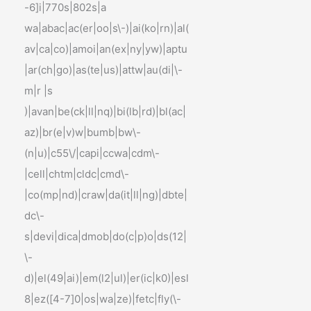
-6]i|770s|802s|a
wa|abac|ac(er|oo|s\-)|ai(ko|rn)|al(
av|ca|co)|amoi|an(ex|ny|yw)|aptu
|ar(ch|go)|as(te|us)|attw|au(di|\-
m|r |s
)|avan|be(ck|ll|nq)|bi(lb|rd)|bl(ac|
az)|br(e|v)w|bumb|bw\-
(n|u)|c55\/|capi|ccwa|cdm\-
|cell|chtm|cldc|cmd\-
|co(mp|nd)|craw|da(it|ll|ng)|dbte|
dc\-
s|devi|dica|dmob|do(c|p)o|ds(12|
\-
d)|el(49|ai)|em(l2|ul)|er(ic|k0)|esl
8|ez([4-7]0|os|wa|ze)|fetc|fly(\-