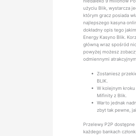
niedaleko 9 milionów Po
użyciu Blik, wystarcza j
którym gracz posiada wł
najlepszego kasyna onli
dokładny opis tego jak
Energy Kasyno Blik. Korz
główną wraz spośród nich
powyżej możesz zobaczyć
odmiennymi atrakcyjnymi
Zostaniesz przek
BLIK.
W kolejnym kroku
Mifinity z Blik.
Warto jednak nadm
zbyt tak pewne, ja
Przelewy P2P dostępne 
każdego bankach członko