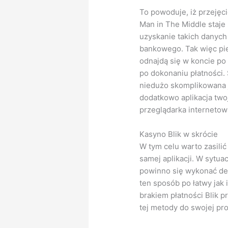
To powoduje, iż przejęci
Man in The Middle staje 
uzyskanie takich danych
bankowego. Tak więc pie
odnajdą się w koncie po
po dokonaniu płatności.
niedużo skomplikowana ja
dodatkowo aplikacja two
przeglądarka internetow
Kasyno Blik w skrócie
W tym celu warto zasilić
samej aplikacji. W sytuac
powinno się wykonać de
ten sposób po łatwy jak 
brakiem płatności Blik p
tej metody do swojej pr