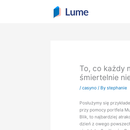
Skip
to
content
To, co każdy 
śmiertelnie ni
/
casyno
/ By
stephanie
Posłużymy się przykłade
przy pomocy portfela Mu
Blik, to najbardziej atr
dzień z owego powszech