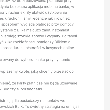
laków. Aż do zrealizowania płatności przy
edynie bezpłatna aplikacja mobilna banku, w
asny rachunek. By ułatwić użytkowanie
ne, uruchomiliśmy recenzję jak i również
im sposobem wygląda płatność przy pomocy
ystanie z Blika ma dużo zalet, natomiast
 istnieją szybkie sprawy i wypłaty. Po tabeli
 kilka rozbieżności pomiędzy Blikiem a
 procedurami płatności w kasynach online.
ierowany do wyboru banku przy systemie
 wpiszemy kwotę, jaką chcemy przesłać do
ienić, że karty płatnicze nie będą uznawane
k Blik czy e-portmonetki.
istnieją dla posiadaczy rachunków we
wskich BLIK. To świetny strategia na emisja i