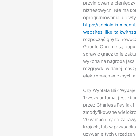
przyjmowanie pieniędzy
biznesowych. Nie ma kon
oprogramowania lub wtyc
https://socialmixin.com/
websites-like-talkwiths
rozpocząć grę to nowocz
Google Chrome są popula
sprawić gracz to je zak
wykonalna nagroda jaką
rozgrywki w danej maszy
elektromechanicznych m
Czy Wypłata Blik Wydaje
1-wszy automat jest zb
przez Charlesa Fey jak i
zmodyfikowane wielokro
20 w machiny do zabawy
krajach, lub w przypadk
używanie tych urządzeń 