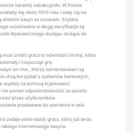
eszcze bardziej uatrakcyjniło. W Polsce
nalazły się około 1970 roku i stały się na
 wielkich kasyn za oceanem. Szybkie
ego oczekiwania w długą weryfikacje są
skutek błyskawicznego dostępu służące do
 musi zrobić gracz to odwiedzić stronę, która
utomaty i rozpocząć grę.
kasyn on-line , którzy zainteresowani są
nie chcą korzystać z systemów bankowych,
e wypłaty za pomocą kryptowalut.
u nie ponosi odpowiedzialności za sposób
reści przez użytkowników.
zostanie przekazane do operatora w celu
o zadaje sobie każdy gracz, który już teraz
o takiego internetowego kasyna.